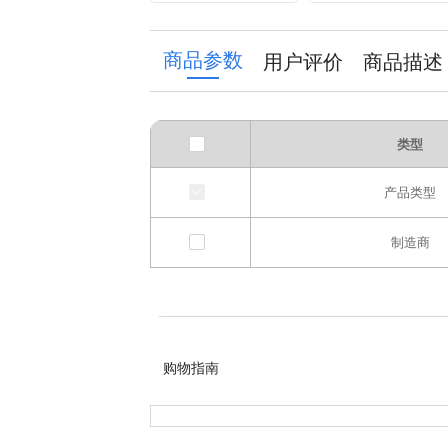
high-temperature
Temperature and
resistant silicone
High Voltage
adsorption pad,
Resistant
商品参数
用户评价
商品描述
thickened with
Electrolytic
holes
Capacitor
类型
产品类型
制造商
购物指南