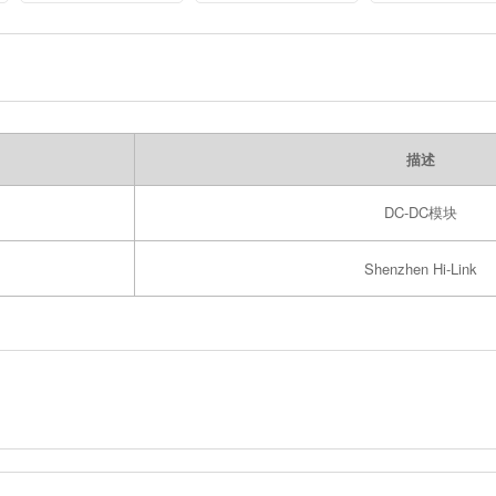
Card B311/B316
Multilayer Ceramic
100uF 350V
Rubber Antenna
Capacitor Mlcc
描述
DC-DC模块
Shenzhen Hi-Link