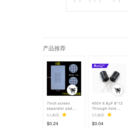
产品推荐
7inch screen
400V 6.8μF 8*12
separator pad,
Through-hole
vacuum
Aluminum
0人购买
0人购买
separation heat
Electrolytic
$0.24
$0.04
insulation pad,
Capacitor, High