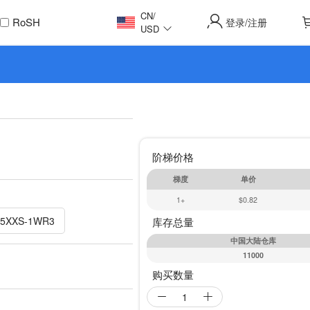
CN
/
RoSH
登录
注册
/
USD
阶梯价格
梯度
单价
1+
$0.82
05XXS-1WR3
库存总量
中国大陆仓库
11000
购买数量