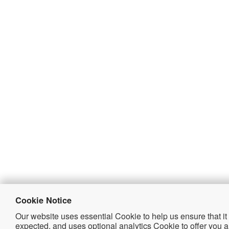
Cookie Notice
HI-LINK (HK)CO.. LIMITED
Our website uses essential Cookie to help us ensure that it
邮箱 : berin@hlktech.com
expected, and uses optional analytics Cookie to offer you a