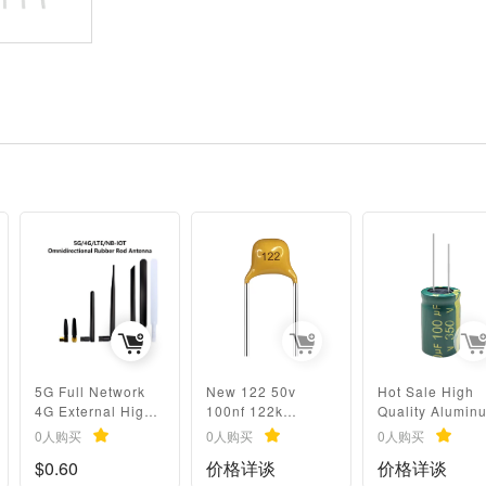
5G Full Network
New 122 50v
Hot Sale High
4G External High-
100nf 122k
Quality Aluminum
Gain Foldable LTE
104m1206 0805
Electrolytic
0人购买
0人购买
0人购买
Signal Boost
5.08mm Monolithic
Capacitor With
$0.60
价格详谈
价格详谈
Wireless Network
Capacitors
100% Safety