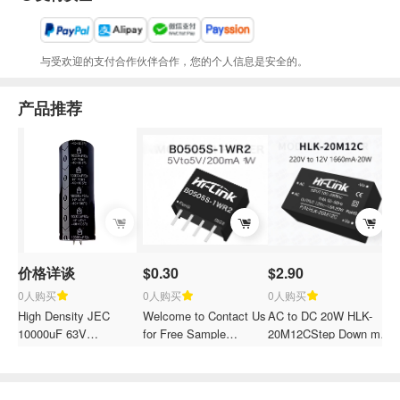
与受欢迎的支付合作伙伴合作，您的个人信息是安全的。
产品推荐
价格详谈
$0.30
$2.90
0人购买
0人购买
0人购买
High Density JEC
Welcome to Contact Us
AC to DC 20W HLK-
H
10000uF 63V
for Free Sample
20M12CStep Down mini
C
Electrolytic Capacitor
B0505S-1W2 5V to 5V
Power Supply Converter
2
Through Hole 105 for
1W DC-DC Power
Module Insert EMC
0
Smart Meter
Module
Electric Circuit
M