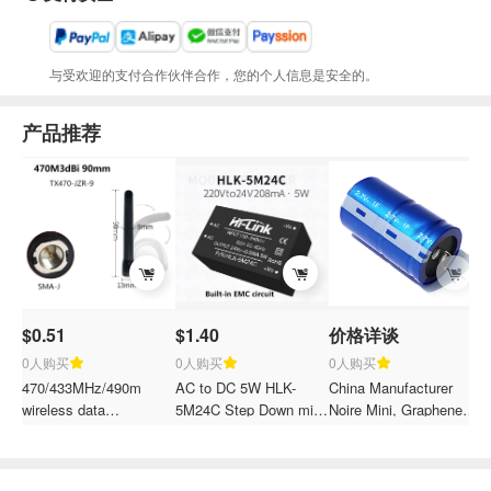
与受欢迎的支付合作伙伴合作，您的个人信息是安全的。
产品推荐
$0.51
$1.40
价格详谈
$
0人购买
0人购买
0人购买
470/433MHz/490m
AC to DC 5W HLK-
China Manufacturer
S
wireless data
5M24C Step Down mini
Noire Mini, Graphene
C
transmission module
Power Supply Converter
Module High Voltage
P
LoRa high-gain rubber
Module Switch Power
Battery Dash Cam
E
duck antenna with
Module Insert EMC
Super Capacitor
H