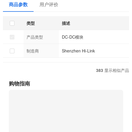
IPEX1/SMA interface
Electric Circuit
P
商品参数
用户评价
C
类型
描述
产品类型
DC-DC模块
制造商
Shenzhen Hi-Link
383
显示相似产品
购物指南