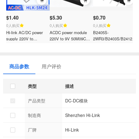
$1.40
$5.30
$0.70
0人购买
0人购买
0人购买
Hi-link AC/DC power
ACDC power module
B2405S-
J
supply 220V to
220V to 9V 50M09C
2WR3/B2403S/B2412S/B
E
3.3V5V12V15V24V
GaN isolated regulated
2WR3 DC to DC 24V to
f
isolation and voltage
50W
5V 2W Isolation Voltage
T
regulation module step-
1500VDC Power
9
down power converter
Module Converter
商品参数
用户评价
module HLK-5M24
类型
描述
产品类型
DC-DC模块
制造商
Shenzhen Hi-Link
厂牌
Hi-Link