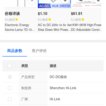
价格详谈
$1.10
$61.91
0人购买
0人购买
0人购买
Electronic Energy
AC to DC 220v to 5v 3w
1KW~5KW High-Power
H
Saving Lamp 7D-13
Step Down Mini Power
DC Adjustable Constant
p
Thermal Resistor
Supply Module
Voltage & Constant
t
Electric Kettle Ntc
Converter Intelligent
Current AC/DC
e
Thermistor Sensor
household switch power
Switching Power
s
module HLK-3M05B
Supply, 24/36/48V
c
商品参数
用户评价
Output
d
类型
描述
产品类型
DC-DC模块
制造商
Shenzhen Hi-Link
厂牌
Hi-Link