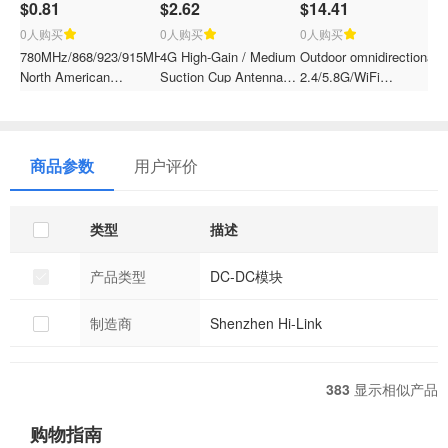
$0.81
$2.62
$14.41
0人购买
0人购买
0人购买
780MHz/868/923/915MHz
4G High-Gain / Medium
Outdoor omnidirectional
3
North American
Suction Cup Antenna
2.4/5.8G/WiFi
s
frequency band/external
GSM Wireless Module
waterproof high-gain
1
high-gain/SMA male
GPRS Omnidirectional
fiberglass antenna
h
pin/hole/rubber rod
WiFi Receiving Strong
p
antenna
Magnetic Low-Loss
商品参数
用户评价
Antenna
类型
描述
产品类型
DC-DC模块
制造商
Shenzhen Hi-Link
383
显示相似产品
购物指南