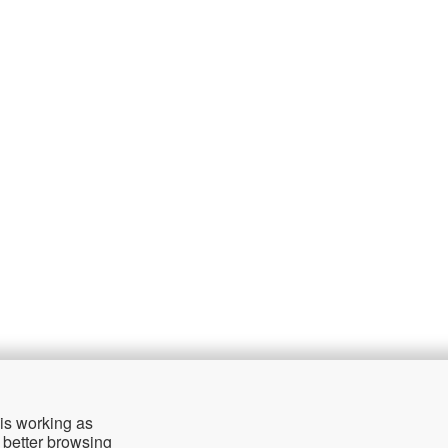
公司
支
 is working as
关于我们
联
 better browsing