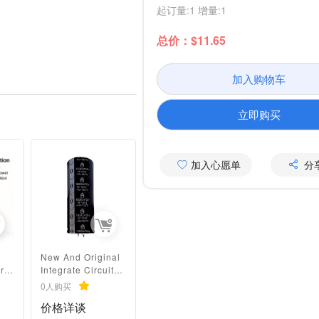
起订量:1 增量:1
总价：$11.65
加入购物车
立即购买
加入心愿单
分
New And Original
r
Integrate Circuit
470uf 16v
0人购买
ent
Electrolyte 400v
价格详谈
1800uf S