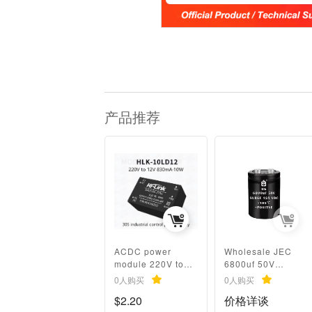
产品推荐
ACDC power
Wholesale JEC
module 220V to
6800uf 50V
5V12V24V
Electrolytic
0人购买
0人购买
isolated step-
Capacitor for
$2.20
价格详谈
down voltage
Power Bank