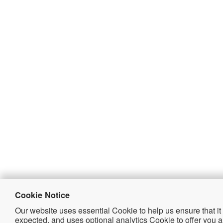
Cookie Notice
HI-LINK (HK)CO.. LIMITED
Our website uses essential Cookie to help us ensure that it
邮箱 : berin@hlktech.com
expected, and uses optional analytics Cookie to offer you a