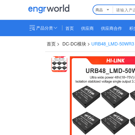
商品
产品分类
首页
供应商
供应商合作
积
首页
>
DC-DC模块
>
URB48_LMD-50WR3