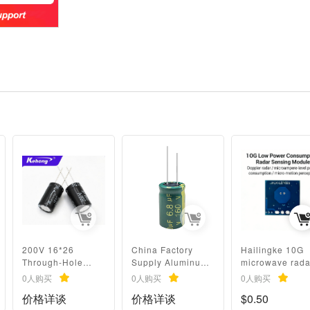
200V 16*26
China Factory
Hailingke 10G
Through-Hole
Supply Aluminum
microwave rada
Electrolytic
Electrolytic
sensor module
0人购买
0人购买
0人购买
Capacitor, High
Capacitor For
LD1020 intellig
价格详谈
价格详谈
$0.50
Ripple High
Battery 6.8uF
sensor