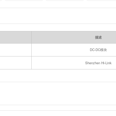
Temperature
160V
Resistant
Aluminum
Electrolytic
Capacitor Full
Series
描述
DC-DC模块
Shenzhen Hi-Link