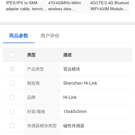
IPEX/IPX to SMA
470/433MHz/490m
4G/LTE/2.4G Bluetooth
R
adapter cable, terminal
wireless data
WiFi/433M Module
V
with external thread and
transmission module
915MHz Outdoor
C
internal hole for WiFi,
LoRa high-gain rubber
Waterproof Rubber Rod
C
Bluetooth,
duck antenna with
Cabinet Antenna for
GSM/3G/GPS/4G
IPEX1/SMA interface
Charging Piles
商品参数
用户评价
modules
类型
描述
产品类型
雷达模块
制造商
Shenzhen Hi-Link
品牌
Hi-Link
封装/规格
15x40x3mm
传感器模块类型
磁性传感器