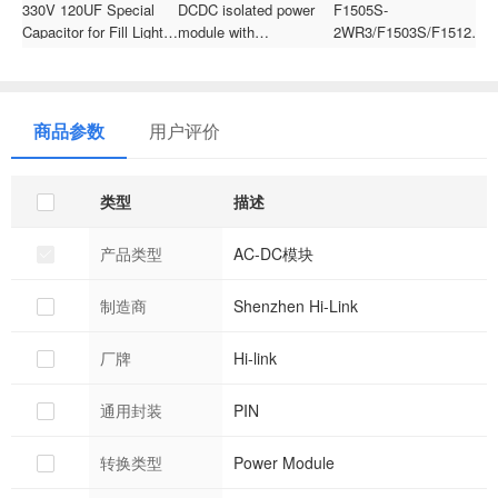
330V 120UF Special
DCDC isolated power
F1505S-
H
Capacitor for Fill Light,
module with
2WR3/F1503S/F1512S/F
3
PHOTO FLASH
24v/48v/110v to
2WR3 DC to DC 15V to
m
Aluminum Electrolytic
3.3/9/12/15/24V dual
3.3V/5V/9V/12V/15V/24V
M
Capacitor for Flashlight
output
2W power
I
module/converter
s
商品参数
用户评价
类型
描述
产品类型
AC-DC模块
制造商
Shenzhen Hi-Link
厂牌
Hi-link
通用封装
PIN
转换类型
Power Module