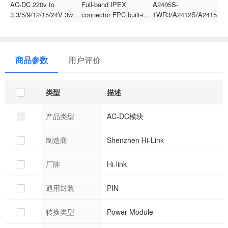
AC-DC 220v to
Full-band IPEX
A2405S-
R
3.3/5/9/12/15/24V 3w
connector FPC built-in
1WR3/A2412S/A2415S/A
J
Step Down mini Power
patch antenna PCB
1WR3 Dual output 12V
T
Supply Converter
to
E
Module
3.3V/5V/9V/12V/15V/24V
6
1W DC to DC power
商品参数
用户评价
module/converter
类型
描述
产品类型
AC-DC模块
制造商
Shenzhen Hi-Link
厂牌
Hi-link
通用封装
PIN
转换类型
Power Module