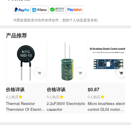
与受欢迎的支付合作伙伴合作，您的个人信息是安全的。
产品推荐
价格详谈
价格详谈
$0.87
$
0人购买
0人购买
0人购买
Thermal Resistor
2.2uF350V Electrolytic
Micro brushless electric
F
Thermistor Of Electric
capacitor
control DL03 motor
c
Water Heater NTC
speed regulator module
p
Thermistor 16D-13 JEC
motor drive electric
control board input 12V