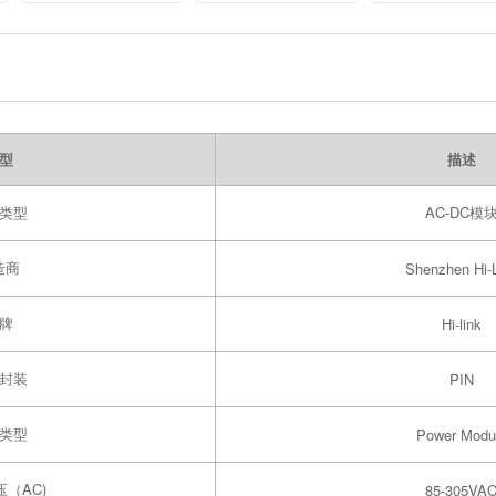
100UF/220uf/470u
Omnidirectional
external high g
f/1000uf/47UF10V
WiFi Receiving
VT Full Series
Strong Magnetic
Low-Loss Antenna
型
描述
类型
AC-DC模
造商
Shenzhen Hi-
牌
Hi-link
封装
PIN
类型
Power Modu
（AC)
85-305VA