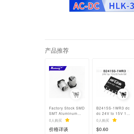
产品推荐
Factory Stock SMD
B2415S-1WR3 dc
SMT Aluminum
dc 24V to 15V 1W
Electrolytic
Isolated constant
0人购买
0人购买
Capacitor
voltage single
价格详谈
$0.60
10UF/47UF 100V
output power