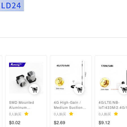
SMD Mounted
4G High-Gain /
4G/LTE/NB-
Aluminum
Medium Suction
IoT/433M/2.4G/
Electrolytic
Cup Antenna GSM
M/230MHz copp
0人购买
0人购买
0人购买
Capacitor for
Wireless Module
rod sucker
$0.02
$2.69
$9.12
Plugins
GPRS
antenna SMA