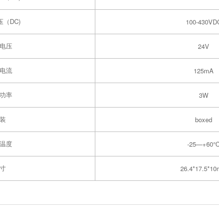
（DC)
100-430VD
电压
24V
电流
125mA
功率
3W
装
boxed
温度
-25—+60
寸
26.4*17.5*1