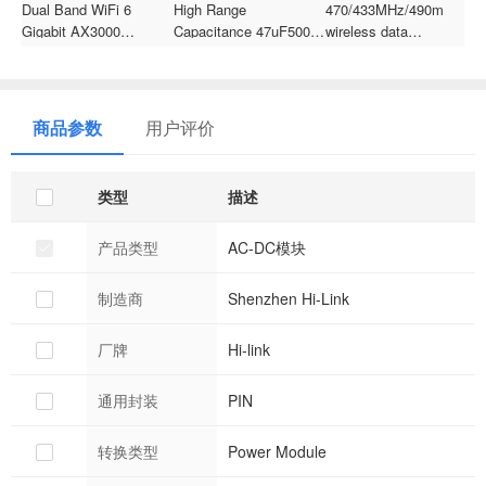
Dual Band WiFi 6
High Range
470/433MHz/490m
Gigabit AX3000
Capacitance 47uF500V
wireless data
i
OpenWrt Routing
10x20mm Tolerance
transmission module
W
Module
10% Metal Electrolytic
LoRa high-gain rubber
3
Capacitor
duck antenna with
C
IPEX1/SMA interface
商品参数
用户评价
类型
描述
产品类型
AC-DC模块
制造商
Shenzhen Hi-Link
厂牌
Hi-link
通用封装
PIN
转换类型
Power Module