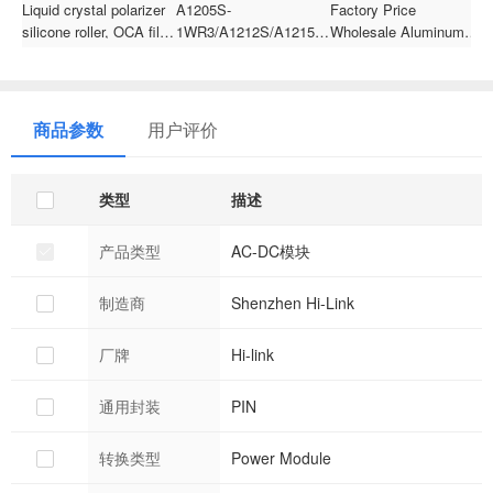
Liquid crystal polarizer
A1205S-
Factory Price
F
silicone roller, OCA film
1WR3/A1212S/A1215S/A1224S-
Wholesale Aluminums
S
UV glue pasting roller,
1WR3 Dual output 12V
Aluminum Electrolytic
E
application wheel for
to
Capacitor For Hybrid
1
mobile phone screen
3.3V/5V/9V/12V/15V/24V
Car 27000uF 35V
6
repair
1W DC to DC power
商品参数
用户评价
module/converter
类型
描述
产品类型
AC-DC模块
制造商
Shenzhen Hi-Link
厂牌
Hi-link
通用封装
PIN
转换类型
Power Module