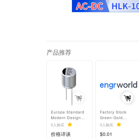
产品推荐
Europe Standard
Factory Stock
Modern Design
Green-Gold
270UF 2.5V
Through-Hole
0人购买
0人购买
Through Hole
Capacitor 16V
价格详谈
$0.01
Aluminum Surface
220UF High