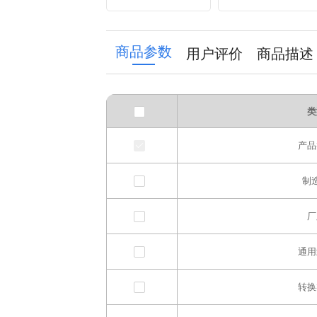
Mount 10x13mm
Frequency Low
ESR 8m JEC
ESR Electrolytic
Brand Electrolytic
Capacitor 220UF
Capacitor
16V 6*12mm
商品参数
用户评价
商品描述
Capacitor
类
产品
制
厂
通用
转换