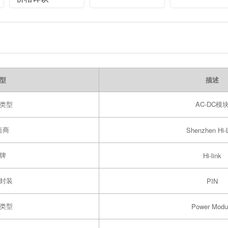
cross connecting
Mount 10x13m
to +125 Operating
Y5V-Y2-
ESR 8m JEC
Temperature
222M/500V
Brand Electroly
Capacitor
型
描述
类型
AC-DC模
造商
Shenzhen Hi-
牌
Hi-link
封装
PIN
类型
Power Modu