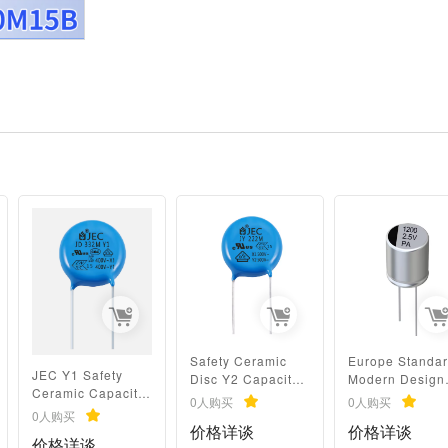
Safety Ceramic
Europe Standa
JEC Y1 Safety
Disc Y2 Capacitor
Modern Design
Ceramic Capacitor
AC 500V 222M
1200UF 2.5V
0人购买
0人购买
1000pf 400V 20%
ceramic safety
Through Hole
0人购买
Tolerance Through
价格详谈
价格详谈
capacitors for
Aluminum Surf
价格详谈
Hole Package -40