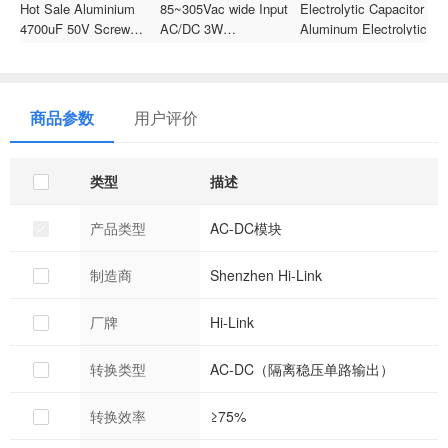
Hot Sale Aluminium
85~305Vac wide Input
Electrolytic Capacitor
4700uF 50V Screw
AC/DC 3W
Aluminum Electrolytic
V
Mount Electrolytic
5V/9V/12V/15V/24V
Condenser 450V
Capacitor 22x40mm
Step Down Mini Power
10x20mm
D
105 for Rectifier
Supply Converter
Hole10uF/120uF/100UF/
o
Switch Power Module
5
商品参数
用户评价
HLK-5LD09
c
类型
描述
产品类型
AC-DC模块
制造商
Shenzhen Hi-Link
厂牌
Hi-Link
转换类型
AC-DC（隔离稳压单路输出）
转换效率
≥75%