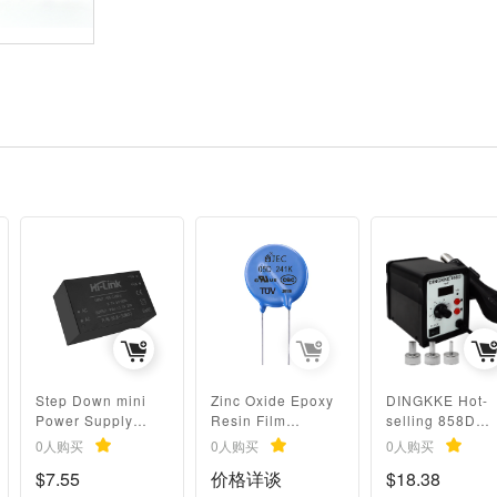
Step Down mini
Zinc Oxide Epoxy
DINGKKE Hot-
Power Supply
Resin Film
selling 858D
Module Converter
Varistor CQC
Soldering Iron
0人购买
0人购买
0人购买
Intelligent
certification
Desoldering
$7.55
价格详谈
$18.38
household switch
5D241k For Smart
Station with LC