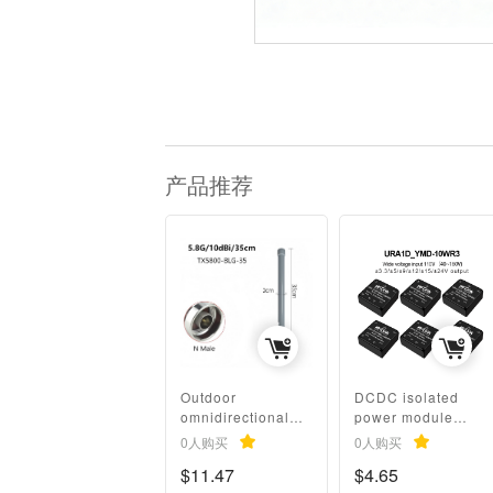
产品推荐
Outdoor
DCDC isolated
omnidirectional
power module
2.4/5.8G/WiFi
110V to
0人购买
0人购买
waterproof high-
3.3/9/12/15/24
$11.47
$4.65
gain fiberglass
dual output power