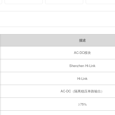
power module
Home JEC
Digital Display,
capacitors old
Rework Tool for
Chip and PCB
Repair, featurin
Hot Air Gun
描述
AC-DC模块
Shenzhen Hi-Link
Hi-Link
AC-DC（隔离稳压单路输出）
≥75%