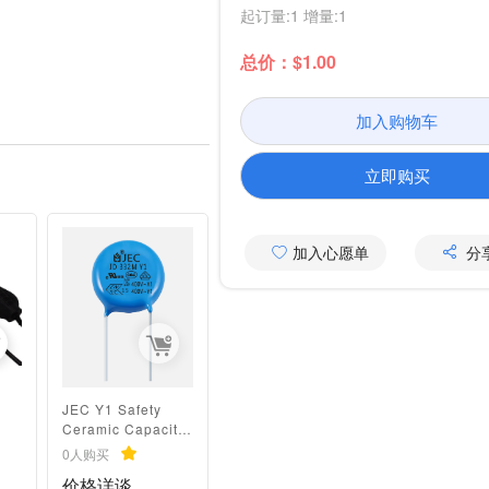
起订量:1 增量:1
总价：$1.00
加入购物车
立即购买
加入心愿单
分
JEC Y1 Safety
Ceramic Capacitor
1000pf 400V 20%
0人购买
Tolerance Through
D
价格详谈
Hole Package -40