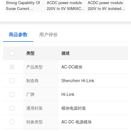
Strong Capability Of
ACDC power module
ACDC power module
H
Surge Current
220V to 5V 50M05C
220V to 9V isolated
Al
Protection 30D-7
GaN isolated regulated
step-down voltage
C
Thermal Resistor For
50W
regulator 10LD09
B
Conversion Power-
Supply
商品参数
用户评价
类型
描述
产品类型
AC-DC模块
制造商
Shenzhen Hi-Link
厂牌
Hi-Link
通用封装
模块电源封装
转换类型
AC-DC 电源模块