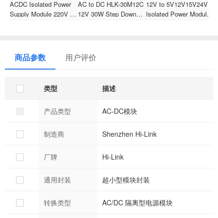
ACDC Isolated Power
AC to DC HLK-30M12C
12V to 5V12V15V24V
D
Supply Module 220V to
12V 30W Step Down
Isolated Power Module
m
9V Step-Down
Mini Power Supply
VRB1205YMD-5WR3
2
Regulator HLK-60SR09
Module Converter
DC-DC DC Buck
3
60W
Intelligent High Cost
Module
o
Performance
商品参数
用户评价
类型
描述
产品类型
AC-DC模块
制造商
Shenzhen Hi-Link
厂牌
Hi-Link
通用封装
超小型模块封装
转换类型
AC/DC 隔离型电源模块