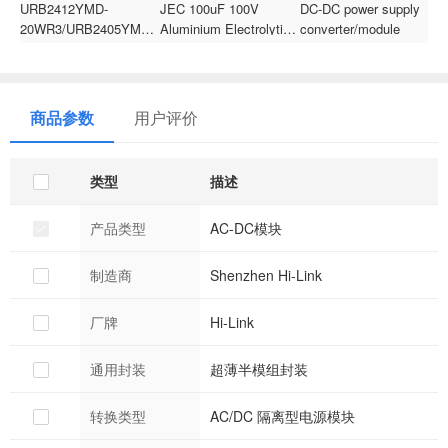
URB2412YMD-
JEC 100uF 100V
DC-DC power supply
H
20WR3/URB2405YMD-
Aluminium Electrolytic
converter/module
P
20WR3/URB2415YMD-
Capacitor 16*25MM
3
20WR3/URB2424YMD-
Through Hole for
F
20WR3 Series 20W DC-
Lighting
j
DC power supply
商品参数
用户评价
converter/module
类型
描述
产品类型
AC-DC模块
制造商
Shenzhen Hi-Link
厂牌
Hi-Link
通用封装
超薄半模组封装
转换类型
AC/DC 隔离型电源模块