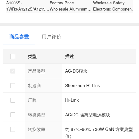
A1205S-
Factory Price
Wholesale Safety
K
1WR3/A1212S/A1215S/A1224S-
Wholesale Aluminums
Electronic Components
S
1WR3 Dual output 12V
Aluminum Electrolytic
AC y1 500v 101K
E
to
Capacitor For Hybrid
Ceramic Disc Capacitor
L
3.3V/5V/9V/12V/15V/24V
Car 27000uF 35V
jec capacitor
F
1W DC to DC power
C
商品参数
用户评价
module/converter
类型
描述
产品类型
AC-DC模块
制造商
Shenzhen Hi-Link
厂牌
Hi-Link
转换类型
AC/DC 隔离型电源模块
转换效率
约 87%~90%（30W GaN 方案典型
值）