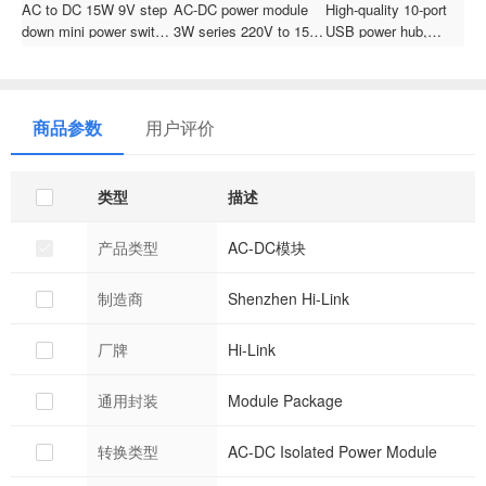
AC to DC 15W 9V step
AC-DC power module
High-quality 10-port
H
down mini power switch
3W series 220V to 15V
USB power hub,
L
supply power converter
voltage reduction and
essential mobile phone
R
module HLK-15M09B
stabilization single
charger for multi-device
A
circuit output HLK-
travel
P
3M15B
E
商品参数
用户评价
o
类型
描述
产品类型
AC-DC模块
制造商
Shenzhen Hi-Link
厂牌
Hi-Link
通用封装
Module Package
转换类型
AC-DC Isolated Power Module