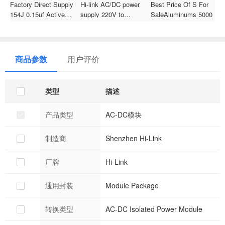
Factory Direct Supply
Hi-link AC/DC power
Best Price Of S For
R
154J 0.15uf Active
supply 220V to
SaleAluminums 5000 Uf
V
Filter Circuit Film
3.3V5V12V15V24V
Electrolytic Capacitor
C
Capacitor With Your
isolation and voltage
120uF 450V
1
Best Choice
regulation module step-
C
down power converter
商品参数
用户评价
module HLK-20M24
类型
描述
产品类型
AC-DC模块
制造商
Shenzhen Hi-Link
厂牌
Hi-Link
通用封装
Module Package
转换类型
AC-DC Isolated Power Module