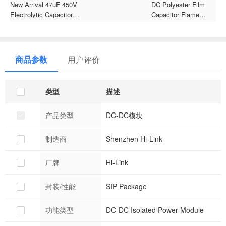
New Arrival 47uF 450V
DC Polyester Film
O
Electrolytic Capacitor
Capacitor Flame
2
16x26mm Through Hole
Retardant Resin Dipped
w
for Car Battery 105
Capacitor Metallized
f
Polyester Film
Capacitor
商品参数
用户评价
类型
描述
产品类型
DC-DC模块
制造商
Shenzhen Hi-Link
厂牌
Hi-Link
封装/性能
SIP Package
功能类型
DC-DC Isolated Power Module