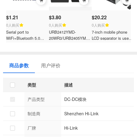
$1.21
$3.80
$20.22
$
0人购买
0人购买
0人购买
Serial port to
URB2412YMD-
7-inch mobile phone
I
WiFi+Bluetooth 5.0
20WR3/URB2405YMD-
LCD separator is used
a
dual-mode UART iot wifi
20WR3/URB2415YMD-
for the maintenance of
w
module HLK-B35
20WR3/URB2424YMD-
LCD screens. Vacuum
i
remote transparent
20WR3 Series 20W DC-
screen separator
B
transmission support
DC power supply
G
商品参数
用户评价
APP/ Cloud platform
converter/module
m
customise
类型
描述
产品类型
DC-DC模块
制造商
Shenzhen Hi-Link
厂牌
Hi-Link