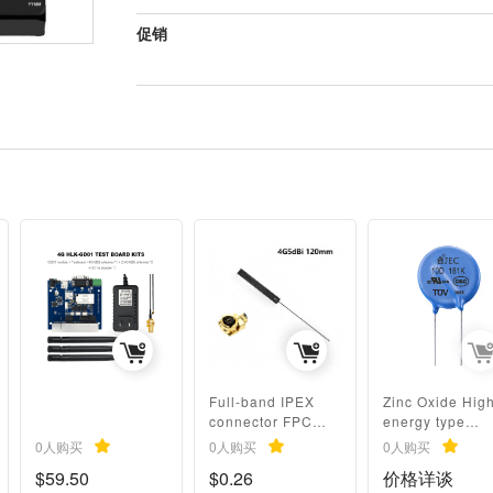
促销
Full-band IPEX
Zinc Oxide Hig
connector FPC
energy type
built-in patch
10D181K Zinc
0人购买
0人购买
0人购买
antenna PCB
Oxide Varistors
$59.50
$0.26
价格详谈
For Protect