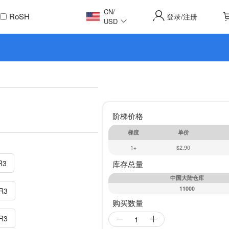
CN
/
RoSH
登录
注册
/
USD
阶梯价格
梯度
单价
1+
$2.90
R3
库存总量
中国大陆仓库
11000
R3
购买数量
R3