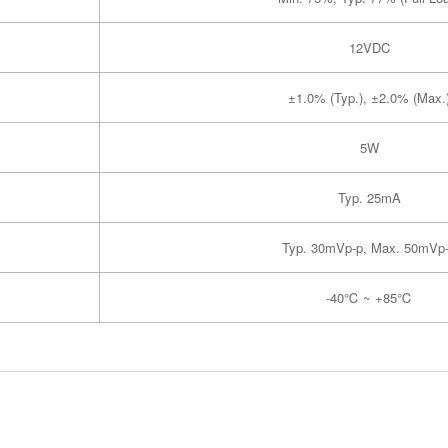
12VDC
±1.0% (Typ.), ±2.0% (Max.
5W
Typ. 25mA
Typ. 30mVp-p, Max. 50mVp
-40℃ ~ +85℃