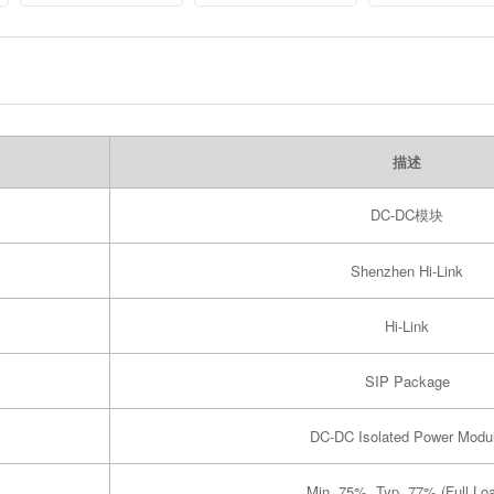
Semiconductor
Devices 10D18
描述
DC-DC模块
Shenzhen Hi-Link
Hi-Link
SIP Package
DC-DC Isolated Power Modu
Min. 75%, Typ. 77% (Full Lo