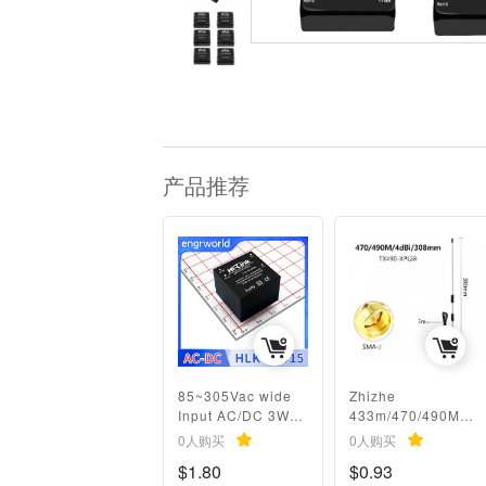
产品推荐
85~305Vac wide
Zhizhe
Input AC/DC 3W
433m/470/490MHz
5V/9V/12V/15V/24
wireless module
0人购买
0人购买
V Step Down Mini
data radio LoRa
$1.80
$0.93
Power Supply
high-gain external