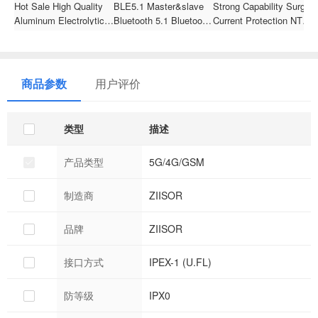
Hot Sale High Quality
BLE5.1 Master&slave
Strong Capability Surge
E
Aluminum Electrolytic
Bluetooth 5.1 Bluetooth
Current Protection NTC
G
Capacitor With 100%
Module Serial Port
Thermistor Temperature
S
Safety 100uF 350V
Transmission HLK-B40
Sensor NTC Thermistor
C
22d-15
M
1
商品参数
用户评价
类型
描述
产品类型
5G/4G/GSM
制造商
ZIISOR
品牌
ZIISOR
接口方式
IPEX-1 (U.FL)
防等级
IPX0