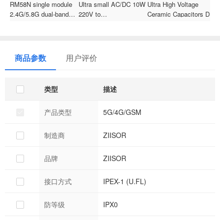
RM58N single module
Ultra small AC/DC 10W
Ultra High Voltage
A
2.4G/5.8G dual-band
220V to
Ceramic Capacitors DC
s
WiFi
3.3V/5V/9V/12V/15V/24V
High Frequency
s
step down mini power
Capacitor 681 1kv
c
switch power converter
Ceramic Power
1
module HLK-
Capacitor In Stock
商品参数
用户评价
10M05TL/10M12TL/10M24TL
类型
描述
产品类型
5G/4G/GSM
制造商
ZIISOR
品牌
ZIISOR
接口方式
IPEX-1 (U.FL)
防等级
IPX0