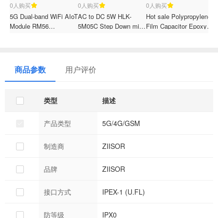
0人购买
0人购买
0人购买
5G Dual-band WiFi AIoT
AC to DC 5W HLK-
Hot sale Polypropylene
M
Module RM56
5M05C Step Down mini
Film Capacitor Epoxy
p
Development Board
Power Supply Converter
resin sealing Capacitor
d
Module Switch Power
for passing Blocking
r
Module Insert EMC
CBB21-153/450V
s
Electric Circuit
m
商品参数
用户评价
类型
描述
产品类型
5G/4G/GSM
制造商
ZIISOR
品牌
ZIISOR
接口方式
IPEX-1 (U.FL)
防等级
IPX0