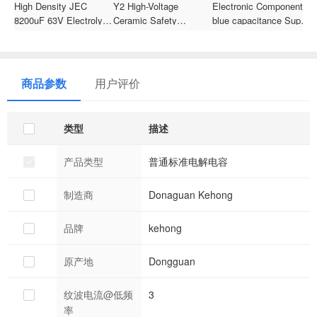
High Density JEC
Y2 High-Voltage
Electronic Component
3
8200uF 63V Electrolytic
Ceramic Safety
blue capacitance Super
s
Capacitor Through Hole
Capacitor 472M 250V,
High Voltage 15kv
1
105 for Smart Meter
Songtian STE Blue
Ceramic Capacitor for
h
Through-Hole Capacitor
Bypass and Coupling
p
for LED Switching
Circuit
商品参数
用户评价
Power Supply
类型
描述
产品类型
普通标准电解电容
制造商
Donaguan Kehong
品牌
kehong
原产地
Dongguan
纹波电流@低频
3
率