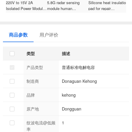
220V to 15V 2A
5.8G radar sensing
Silicone heat insulation
6
Isolated Power Module
module human
pad for repair
C
30M15C AC-DC Voltage
movement sensor HLK-
workbench, with
T
Regulator Circuit Board
LD021 low-power
magnetic slots and
4
with Built-in EMC
intelligent sensing
memory slots
F
Circuit
switch
I
商品参数
用户评价
A
C
类型
描述
产品类型
普通标准电解电容
制造商
Donaguan Kehong
品牌
kehong
原产地
Dongguan
纹波电流@低频
1
率