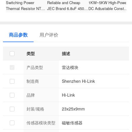
Switching Power
Reliable and Cheap
1KW~5KW High-Power
C
Thermal Resistor NTC
JEC Brand 6.8uF 450V
DC Adjustable Constant
Al
3D-11Thermistor For Air
Through Hole
Voltage & Constant
C
Conditioner
Electrolytic Capacitor
Current AC/DC
1
6x12mm for Booster
Switching Power
Supply, 24/36/48V
商品参数
用户评价
Output
类型
描述
产品类型
雷达模块
制造商
Shenzhen Hi-Link
品牌
Hi-Link
封装/规格
23x25x9mm
传感器模块类型
磁敏传感器