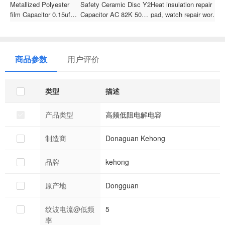
Metallized Polyester
Safety Ceramic Disc Y2
Heat insulation repair
3
film Capacitor 0.15uf
Capacitor AC 82K 500V
pad, watch repair work,
c
100v For Compact
ceramic safety
welding station pad,
Fluorescent Lamps jec
capacitor for cross
silicone welding,
capacitor capacitors old
connecting
welding repair platform
商品参数
用户评价
类型
描述
产品类型
高频低阻电解电容
制造商
Donaguan Kehong
品牌
kehong
原产地
Dongguan
纹波电流@低频
5
率