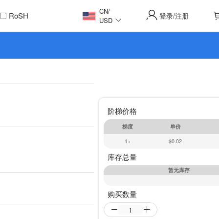
CN
/
RoSH
登录
注册
/
USD
阶梯价格
梯度
单价
1+
$0.02
库存总量
暂无库存
购买数量