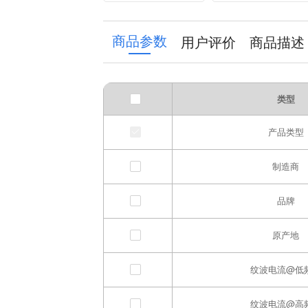
high-gain IPEX
magnetic suction
patch antenna
cup base
installation
商品参数
用户评价
商品描述
accessories 3D-FB
类型
产品类型
制造商
品牌
原产地
纹波电流@低
纹波电流@高