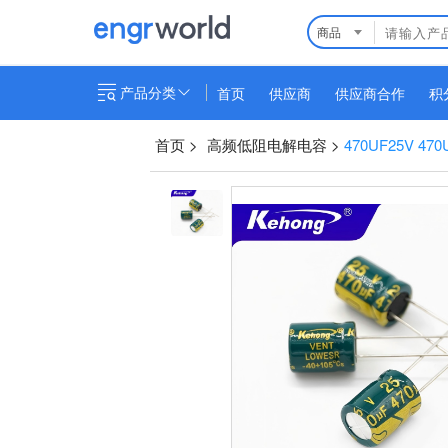
商品
产品分类
首页
供应商
供应商合作
积
首页
>
高频低阻电解电容
>
470UF25V 470