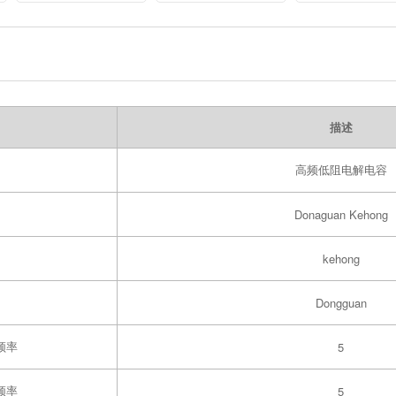
80V Aluminum
Metallized
Metal Electrolyt
Electrolytic
Polyester
Capacitor
Capacitor
Capacitor Film
描述
高频低阻电解电容
Donaguan Kehong
kehong
Dongguan
频率
5
频率
5