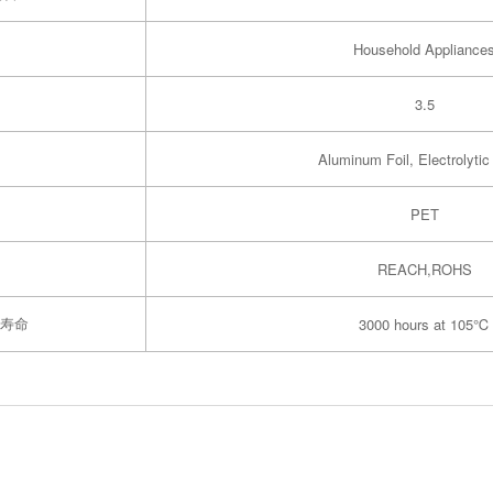
Household Appliance
3.5
Aluminum Foil, Electrolytic
PET
REACH,ROHS
寿命
3000 hours at 105℃