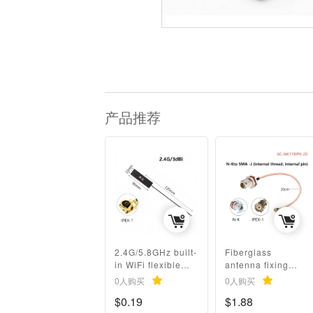
产品推荐
2.4G/5.8GHz built-
Fiberglass
in WiFi flexible
antenna fixing
FPC/PCB
clamp accessories
0人购买
0人购买
Bluetooth ZigBee
/ N-K adapter
$0.19
$1.88
omnidirectional
cable N-K