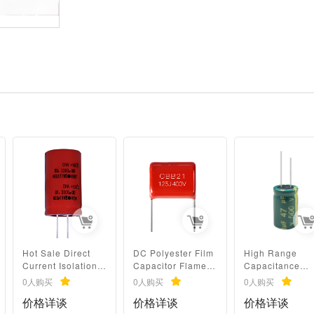
Hot Sale Direct
DC Polyester Film
High Range
Current Isolation
Capacitor Flame
Capacitance
Long Duration
Retardant Resin
47uF500V
0人购买
0人购买
0人购买
Time High
Dipped Capacitor
10x20mm
价格详谈
价格详谈
价格详谈
Reliability 3300uF
125J 400v
Tolerance 10%