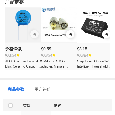
产品推荐
价格详谈
$0.59
$3.15
0人购买
0人购买
0人购买
JEC Blue Electronic AC
SMA-J to SMA-K
Step Down Converter
S
Disc Ceramic Capacitor
adapter, N male
Intelligent household
E
X1 Y1 220pF 221K500V
connector, pure copper
switch power module
2
Safety Ceramic
inner pin / SMA female
4
Capacitor in Bypassing
inner hole / through
T
Decoupling
adapter
T
商品参数
用户评价
R
T
类型
描述