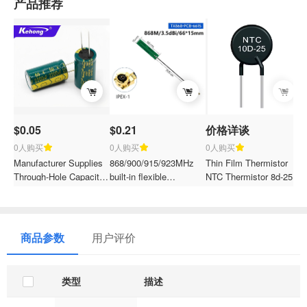
产品推荐
$0.05
$0.21
价格详谈
$
0人购买
0人购买
0人购买
Manufacturer Supplies
868/900/915/923MHz
Thin Film Thermistor
A
Through-Hole Capacitor
built-in flexible
NTC Thermistor 8d-25
2
High Frequency Low
FPC/PCB circuit board
Freezer NTC Thermistor
3
ESR High Ripple
patch high-gain IPEX
r
Current Aluminum
antenna
s
Electrolytic Capacitor
c
商品参数
用户评价
类型
描述