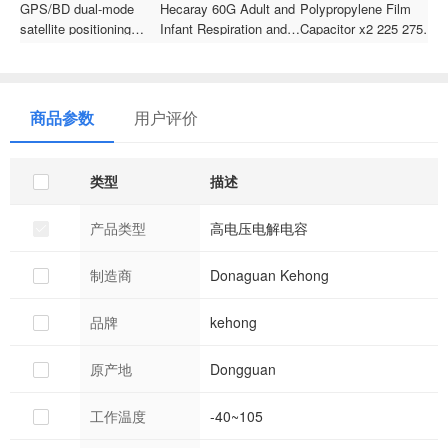
GPS/BD dual-mode
Hecaray 60G Adult and
Polypropylene Film
A
satellite positioning
Infant Respiration and
Capacitor x2 225 275V
p
GNSS antenna,
Heartbeat Detection
310V Plastic case
4
fiberglass built-
Radar Module, Non-
Epoxy resin sealing
v
in/suction cup/vehicle
Contact Intelligent Real-
Capacitor 2.2uf for DC
E
navigation antenna
Time Monitoring
AC pulse circuits X2-
v
商品参数
用户评价
225
类型
描述
产品类型
高电压电解电容
制造商
Donaguan Kehong
品牌
kehong
原产地
Dongguan
工作温度
-40~105