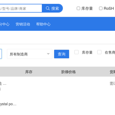
搜索
库存量
RoSH
分中心
营销活动
帮助中心
库存量
在售
查询
库存
阶梯价格
货
白色20CM宽滚轮 20CM宽滚轮
需
轮
Liquid crystal polarizer silicone roller, OCA film UV glue pasting roller, application wheel for mobile phone screen repair