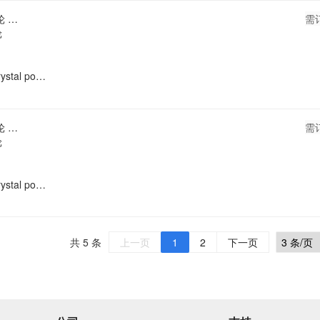
白色15CM宽滚轮 15CM宽滚轮
需
轮
Liquid crystal polarizer silicone roller, OCA film UV glue pasting roller, application wheel for mobile phone screen repair
白色10CM宽滚轮 10CM宽滚轮
需
轮
Liquid crystal polarizer silicone roller, OCA film UV glue pasting roller, application wheel for mobile phone screen repair
共 5 条
上一页
1
2
下一页